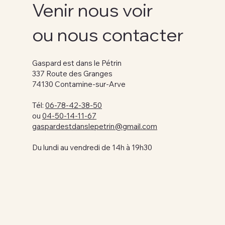
Venir nous voir
ou nous contacter
Gaspard est dans le Pétrin
337 Route des Granges
74130 Contamine-sur-Arve​
Tél:
06-78-42-38-50
ou
04-50-14-11-67
gaspardestdanslepetrin@gmail.com
Du lundi au vendredi de 14h à 19h30