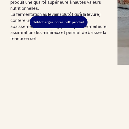
produit une qualité supérieure à hautes valeurs
nutritionnelles.
La fermentation au levain (plutôt qu'à la levure)
confère une meilleure digestibilité, un
Télécharger notre pdf produit
abaissement de l'indice glycémique,une meilleure
assimilation des minéraux et permet de baisser la
teneur en sel.